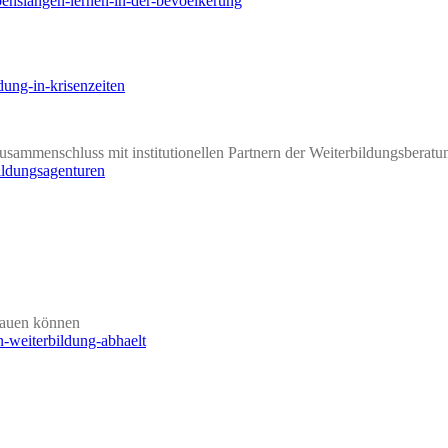
ebenslangen-lernen-in-der-bevoelkerung
dung-in-krisenzeiten
Zusammenschluss mit institutionellen Partnern der Weiterbildungsberatu
bildungsagenturen
bauen können
n-weiterbildung-abhaelt