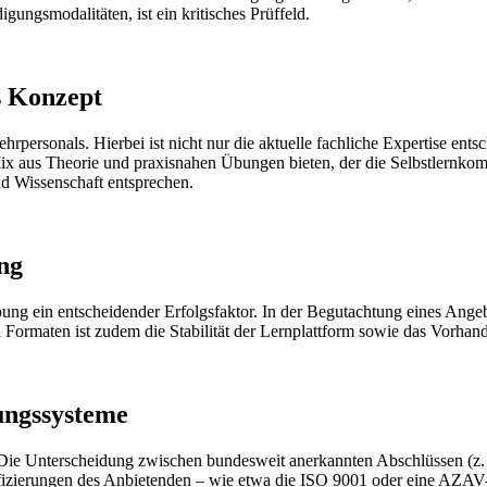
igungsmodalitäten, ist ein kritisches Prüffeld.
s Konzept
Lehrpersonals. Hierbei ist nicht nur die aktuelle fachliche Expertise e
aus Theorie und praxisnahen Übungen bieten, der die Selbstlernkompete
nd Wissenschaft entsprechen.
ng
ung ein entscheidender Erfolgsfaktor. In der Begutachtung eines Ange
n Formaten ist zudem die Stabilität der Lernplattform sowie das Vorhan
ungssysteme
. Die Unterscheidung zwischen bundesweit anerkannten Abschlüssen (z.
ifizierungen des Anbietenden – wie etwa die ISO 9001 oder eine AZAV-