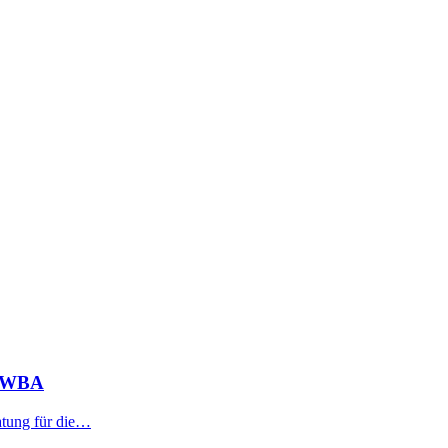
r SWBA
atung für die…